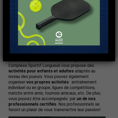
Le Complexe Sportif Longueuil propose
une
nouvelle formule «liberté totale»
.
Il est maintenant possible pour les joueurs de
profiter d’options d’activités avantageuses. Le
Complexe Sportif Longueuil vous propose des
activités pour enfants et adultes
adaptés au
niveau des joueurs. Vous pouvez également
organiser
vos propres activités
: entraînement
individuel ou en groupe, ligues de compétitions,
matchs entre amis, tournois amicaux, etc. De plus,
vous pouvez être accompagnés par
un de nos
professionnels certifiés
. Nos professionnels se
feront un plaisir de vous transmettre leur passion!